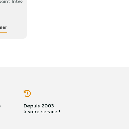
point Intex
ier
e
Depuis 2003
à votre service !