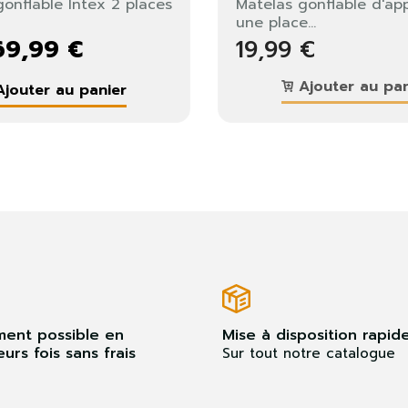
Fermer
S'identifier
onflable Intex 2 places
Matelas gonflable d'ap
une place...
69,99 €
19,99 €
Ajouter au pan
jouter au panier
ment possible en
Mise à disposition rapid
eurs fois sans frais
Sur tout notre catalogue