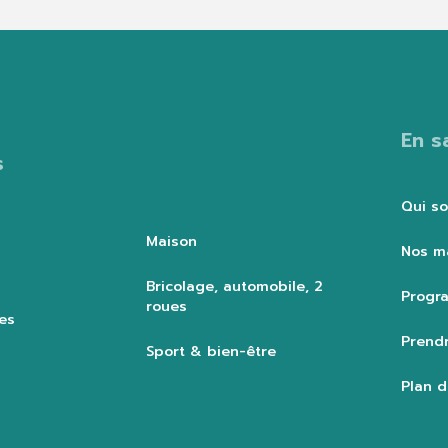
En s
s
Qui s
Maison
Nos m
Bricolage, automobile, 2
Progra
roues
es
Prendr
Sport & bien-être
Plan d