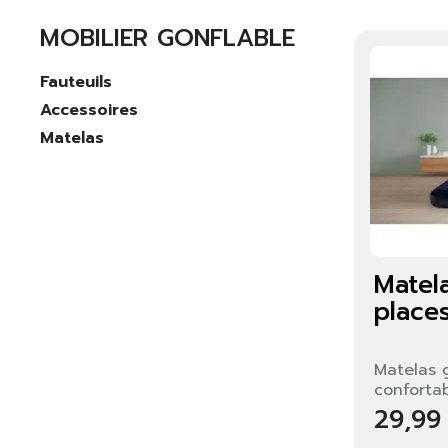
MOBILIER GONFLABLE
Fauteuils
Accessoires
Matelas
Matel
place
Matelas g
confortab
29,99