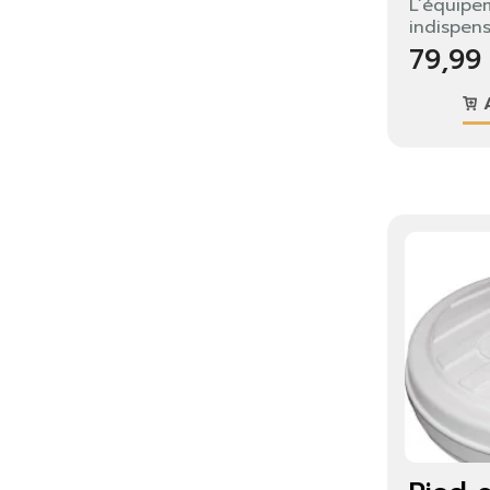
L’équipem
indispens
79,99
A
S'