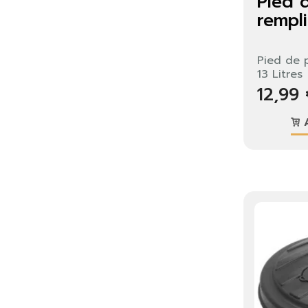
Pied 
Vo
remplir
lis
Pied de p
13 Litres
12,99
A