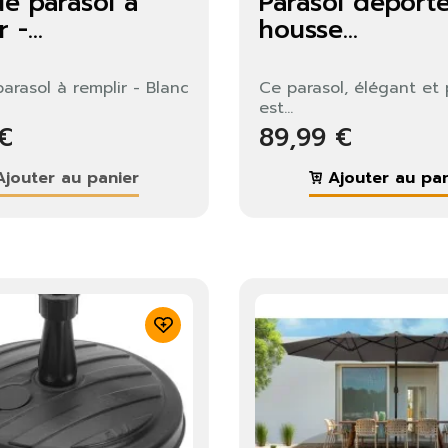
de parasol à
Parasol déporté
us devez être connecté pour enregistrer des produits dans votre
 -...
housse...
te de souhaits.
arasol à remplir - Blanc
Ce parasol, élégant et 
est...
Fermer
S'identifier
 €
89,99 €
jouter au panier
Ajouter au pan