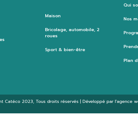
Qui s
Maison
Nos m
Bricolage, automobile, 2
Progra
roues
es
Prendr
Sport & bien-être
Plan d
ht
Catéco 2023
, Tous droits réservés | Développé par l'agence 