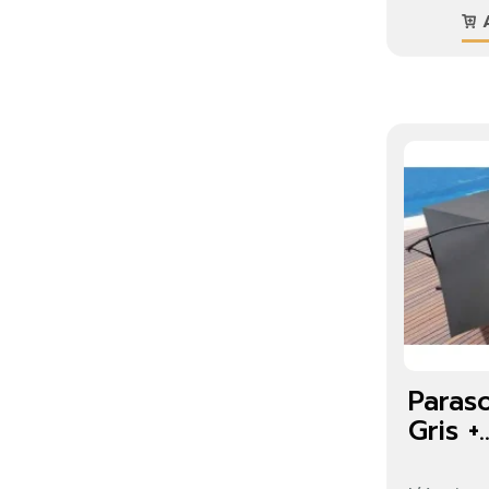
A
Paras
Gris +..