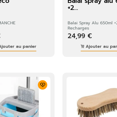
éco
Balai spray alu
us devez être connecté pour enregistrer des produits dans votre
+2...
te de souhaits.
 MANCHE
Balai Spray Alu 650ml +
Recharges
Fermer
S'identifier
€
24,99 €
jouter au panier
Ajouter au pan