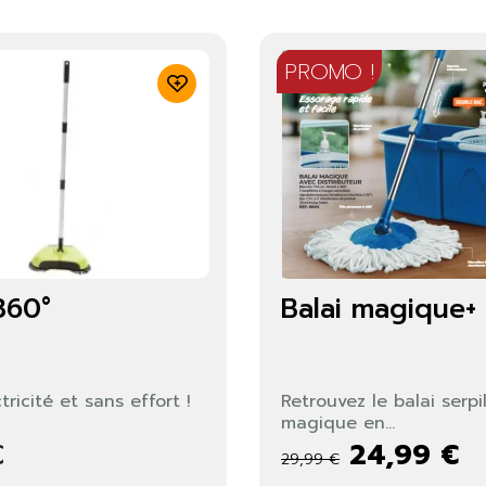
PROMO !
360°
Balai magique+ 
tricité et sans effort !
Retrouvez le balai serpil
magique en...
24,99 €
€
29,99 €