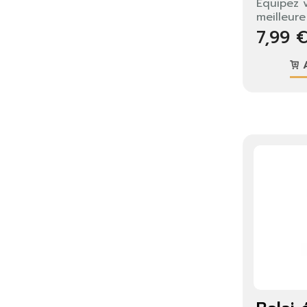
Équipez v
meilleure 
7,99 
A
S'