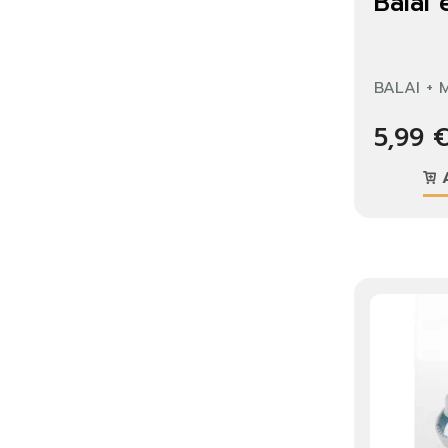
Balai 
Vo
lis
BALAI +
5,99 
A