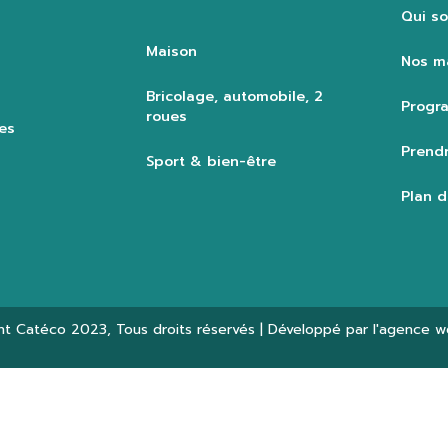
Qui s
Maison
Nos m
Bricolage, automobile, 2
Progra
roues
es
Prendr
Sport & bien-être
Plan d
ht
Catéco 2023
, Tous droits réservés | Développé par l'agence 