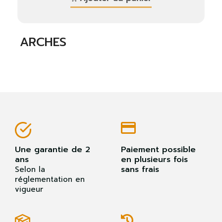
Vous devez être connecté pour enregistrer des
produits dans votre liste de souhaits.
ARCHES
Fermer
S'identifier
Une garantie de 2
Paiement possible
ans
en plusieurs fois
sans frais
Selon la
réglementation en
vigueur