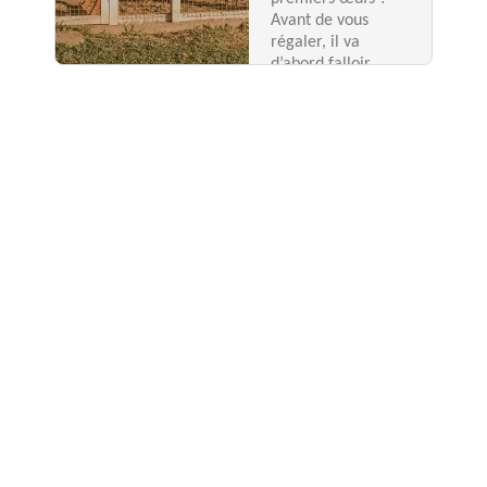
Avant de vous
régaler, il va
d’abord falloir
préparer un abri et
un enclos pour vos
futures
pensionnaires.
Lire plus