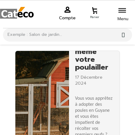
Nos
Compte
conseils
Panier
Menu
pour
construire
vous-
même
votre
poulailler
17 Décembre
2024
Vous vous apprêtez
à adopter des
poules en Guyane
et vous êtes
impatient de
récolter vos
premiers œufs ?