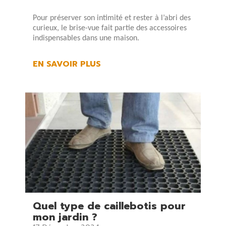
Pour préserver son intimité et rester à l’abri des
curieux, le brise-vue fait partie des accessoires
indispensables dans une maison.
EN SAVOIR PLUS
×
S'identifier
Vous devez être connecté pour enregistrer des
produits dans votre liste de souhaits.
Quel type de caillebotis pour
Fermer
S'identifier
mon jardin ?