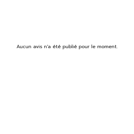
Aucun avis n'a été publié pour le moment.
identifier
us devez être connecté pour enregistrer des produits dans votre
te de souhaits.