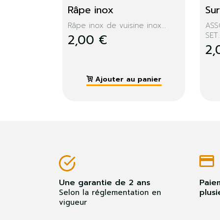
hien
Spatule acier inox
Ag
Spatule de Cuisine 32cm
CAR
acier...
2,
2,00 €
 panier
Ajouter au panier
Une garantie de 2 ans
Paie
plusi
Selon la réglementation en
vigueur