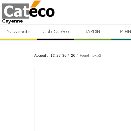
Cayenne
Nouveauté
Club Catéco
JARDIN
PLEIN
Accueil
1€, 2€, 3€
2€
Fouet inox x2