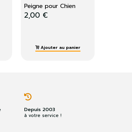
Pince à épiler + coupe 
ongle
Pince à épiler et coupe
ongle...
2,00 €
Ajouter au panier
e
Depuis 2003
à votre service !