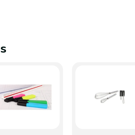
S'identifier
Fermer
es