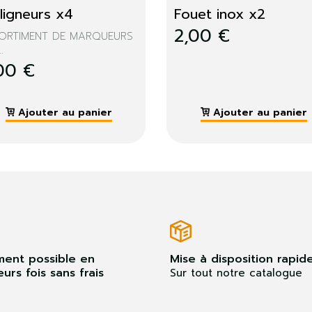
rafeuse + recharge
Cuillère inox
NET DE NOTE A4, 85PGES...
CUILLÈRE 32 CM - 75GR -
ACIER...
00 €
2,00 €
Ajouter au panier
Ajouter au panier
ment possible en
Mise à disposition rapid
eurs fois sans frais
Sur tout notre catalogue