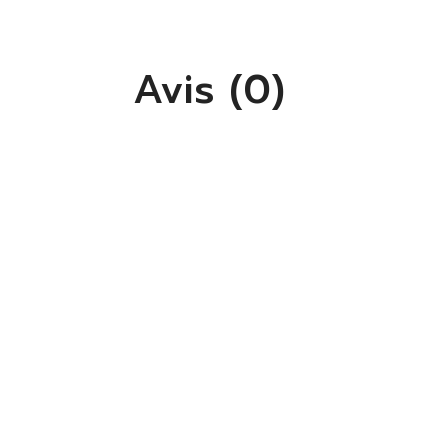
Avis (0)
S'
Vo
lis