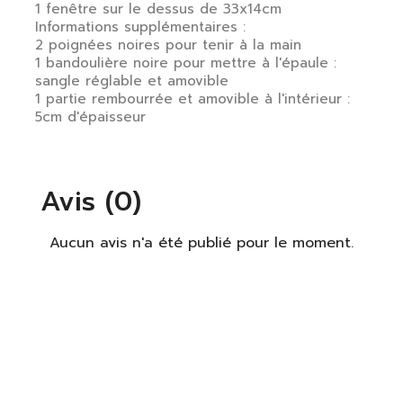
S'identifier
1 fenêtre sur le dessus de 33x14cm
Informations supplémentaires :
2 poignées noires pour tenir à la main
Vous devez être connecté pour enregistrer des
1 bandoulière noire pour mettre à l'épaule :
produits dans votre liste de souhaits.
sangle réglable et amovible
1 partie rembourrée et amovible à l'intérieur :
5cm d'épaisseur
S'identifier
Fermer
Avis (0)
Aucun avis n'a été publié pour le moment.