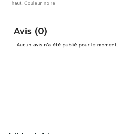
haut. Couleur noire
produits dans votre liste de souhaits.
Avis (0)
S'identifier
Fermer
Aucun avis n'a été publié pour le moment.