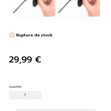

Rupture de stock
29,99 €
Quantité