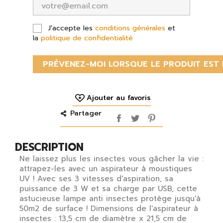
J'accepte les
conditions générales
et
la
politique de confidentialité
PRÉVENEZ-MOI LORSQUE LE PRODUIT EST 
Ajouter au favoris
Partager
DESCRIPTION
Ne laissez plus les insectes vous gâcher la vie :
attrapez-les avec un aspirateur à moustiques
UV ! Avec ses 3 vitesses d'aspiration, sa
×
puissance de 3 W et sa charge par USB, cette
S'identifier
astucieuse lampe anti insectes protège jusqu'à
50m2 de surface ! Dimensions de l'aspirateur à
insectes : 13,5 cm de diamètre x 21,5 cm de
Vous devez être connecté pour enregistrer des