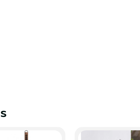
te de souhaits.
S'identifier
Fermer
es