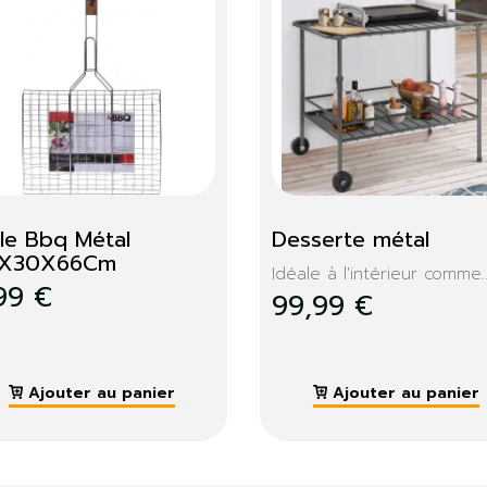
 en 1
Piques à brochettes 
Brasér
X50
 1...
Pour éloi
BROCHETTES (F1)
39,99
2,00 €
er
Ajouter au panier
A