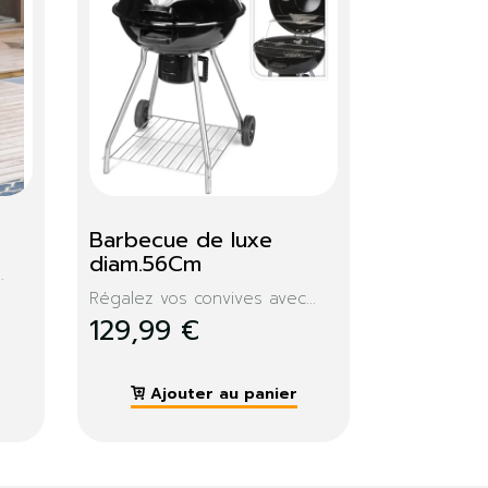
o Maya
Brasero Bélo
gner les moustiques...
Profitez du design chic et...
 €
59,99 €
jouter au panier
Ajouter au panier