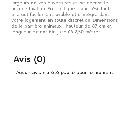
largeurs de vos ouvertures et ne nécessite
aucune fixation. En plastique blanc résistant,
elle est facilement lavable et s’intègre dans
votre logement en toute discrétion. Dimensions
de la barrière animaux : hauteur de 87 cm et
longueur extensible jusqu’à 2,50 mètres !
Avis (0)
×
S'identifier
Aucun avis n'a été publié pour le moment.
Vous devez être connecté pour enregistrer des
produits dans votre liste de souhaits.
S'identifier
Fermer