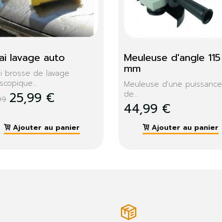
elier range-vélo 4 
Sifflets Ultrasons Au
aces
X4
âtelier en acier de
Installez des sifflets à
té...
ultrasons...
,99 €
7,99 €
Ajouter au panier
Ajouter au panier