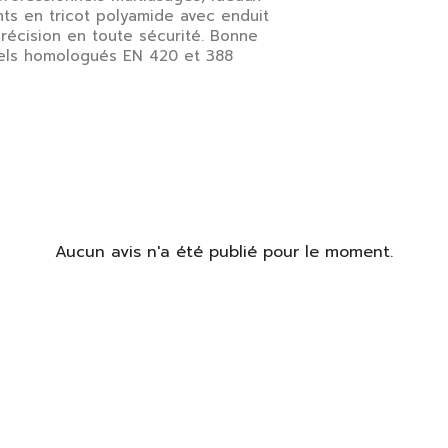
nts en tricot polyamide avec enduit
précision en toute sécurité. Bonne
nnels homologués EN 420 et 388
Aucun avis n'a été publié pour le moment.
identifier
us devez être connecté pour enregistrer des produits dans votre
te de souhaits.