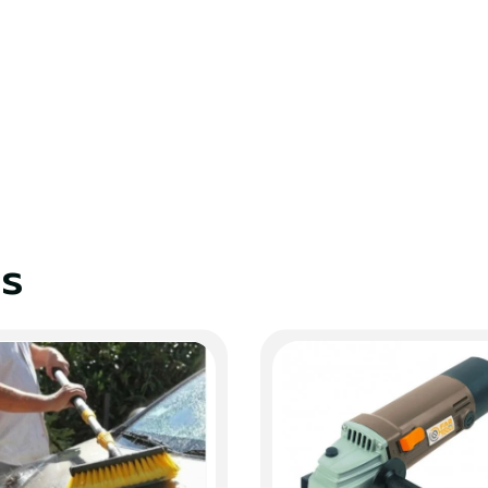
S'identifier
Fermer
es