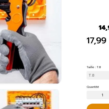
14,
17,99
Taille : T.8
Quantité