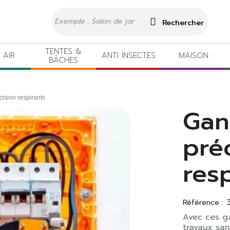
Rechercher
TENTES &
 AIR
ANTI INSECTES
MAISON
BÂCHES
cision respirants
Gan
pré
res
Référence :
Avec ces ga
travaux san