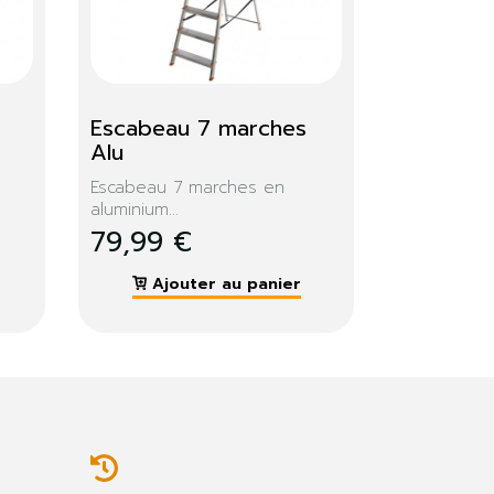
to 
Moteur 3 cv. 2750 
tours axe 24mm
Moteur électrique 3 CV.
Avec...
299,99 €
Ajouter au panier