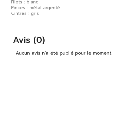
Filets : blanc
Pinces : métal argenté
Cintres : gris
Avis (0)
×
S'identifier
Aucun avis n'a été publié pour le moment.
Vous devez être connecté pour enregistrer des
produits dans votre liste de souhaits.
S'identifier
Fermer