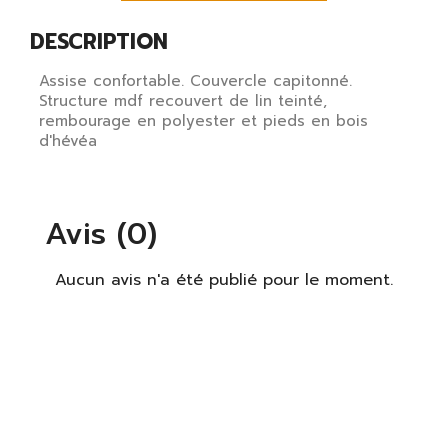
DESCRIPTION
Assise confortable. Couvercle capitonné.
Structure mdf recouvert de lin teinté,
rembourage en polyester et pieds en bois
d'hévéa
×
Avis (0)
S'identifier
Aucun avis n'a été publié pour le moment.
Vous devez être connecté pour enregistrer des
produits dans votre liste de souhaits.
S'identifier
Fermer