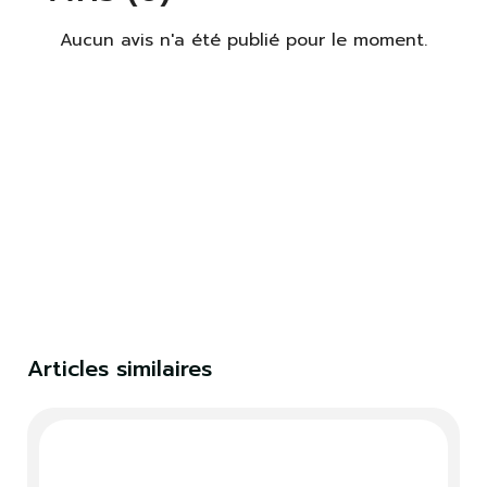
Aucun avis n'a été publié pour le moment.
×
S'identifier
Vous devez être connecté pour enregistrer des
produits dans votre liste de souhaits.
S'identifier
Fermer
Articles similaires