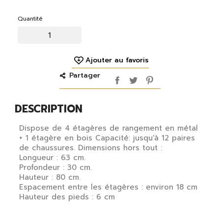
Quantité
Ajouter au favoris
Partager
DESCRIPTION
Dispose de 4 étagères de rangement en métal
+ 1 étagère en bois Capacité: jusqu'à 12 paires
de chaussures. Dimensions hors tout :
Longueur : 63 cm.
Profondeur : 30 cm.
×
S'identifier
Hauteur : 80 cm.
Espacement entre les étagères : environ 18 cm
Hauteur des pieds : 6 cm
Vous devez être connecté pour enregistrer des
produits dans votre liste de souhaits.