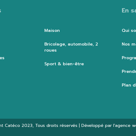
s
En s
Maison
Qui s
Bricolage, automobile, 2
Nos m
roues
es
Progra
Sport & bien-être
Prendr
Plan d
ht
Catéco 2023
, Tous droits réservés | Développé par l'agence 