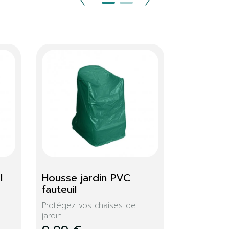
rbecue
Housse transat 
transparante
ongue...
Housse de protection
plastique...