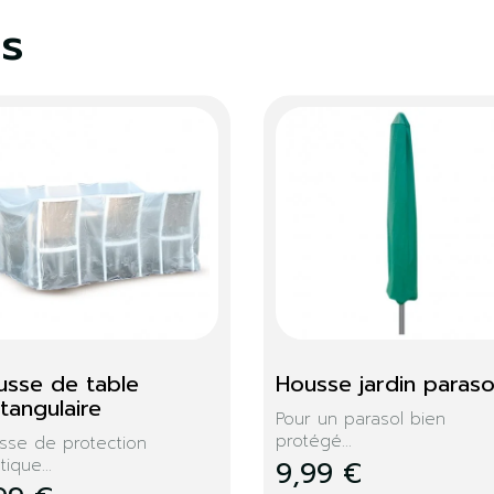
es
Housse PVC table 
Housse jardin ba
rectangulaire
Offrez une protection l
Protégez votre table et vos...
14,99 €
34,99 €