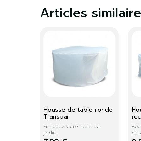
Articles similair
in PVC 
Housse PVC pour 
table ronde
haises de
Protégez parfaitement votre...
34,99 €