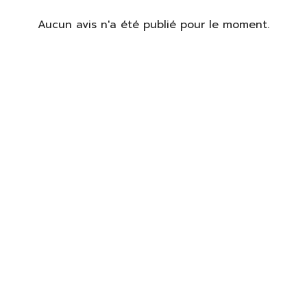
Aucun avis n'a été publié pour le moment.
identifier
us devez être connecté pour enregistrer des produits dans votre
te de souhaits.
S'identifier
Fermer