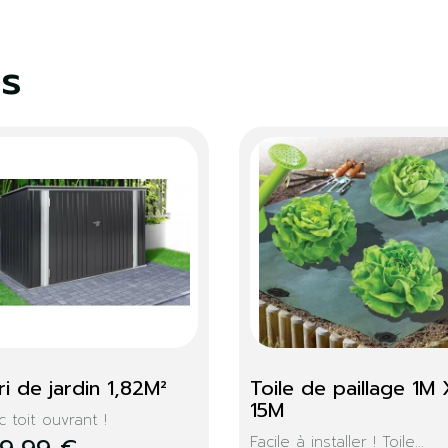
es
mitation 
Trolley stockage 
special carburant 53 L
jardin grâce...
Faites le plein d'essence...