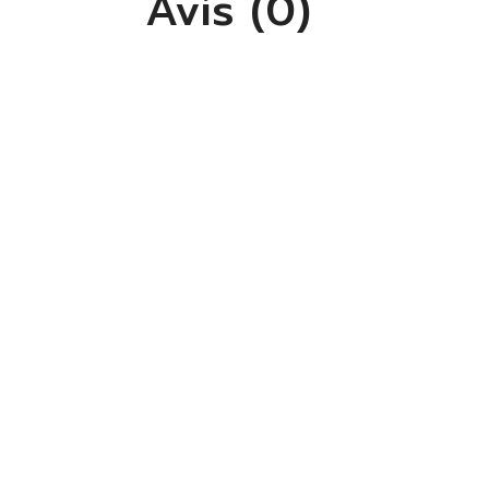
Avis (0)
S'
Vo
lis