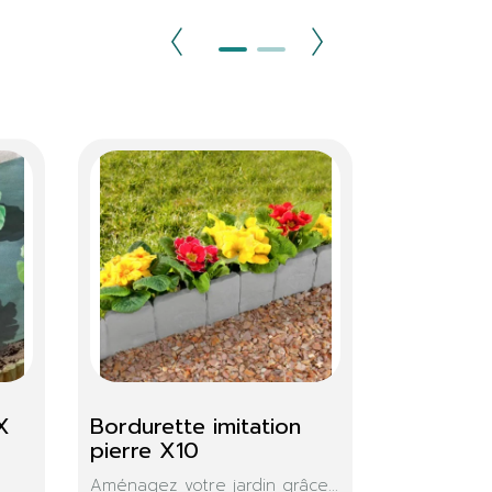
Banc coffre de jardin
Toolport 3X2M
Banc coffre de jardin gris...
Cet abri multifonction v