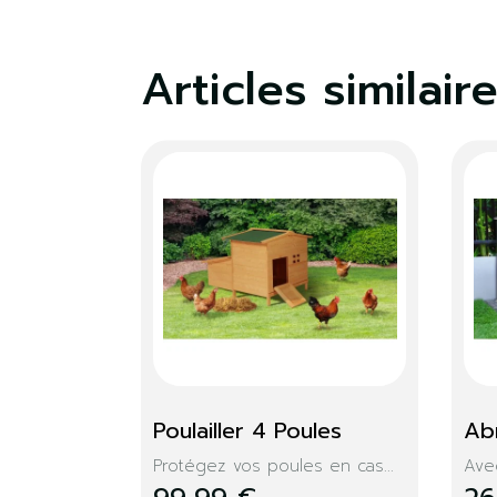
Articles similair
Toile de paillage 1M X 
Bordurette i
15M
pierre X10
Facile à installer ! Toile...
Aménagez votre 