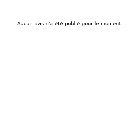
Aucun avis n'a été publié pour le moment.
identifier
us devez être connecté pour enregistrer des produits dans votre
te de souhaits.
S'identifier
Fermer