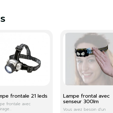
es
Lampe rechargeable 4 
Lampe frontale a
Led 200 Lm
sensor
En voilà une idée lumineuse...
Confortable et légère!