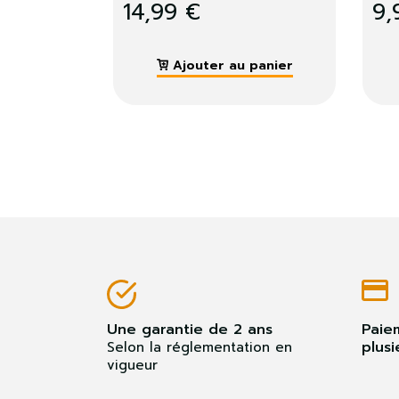
lorsque vous partez 
en camping !
 au panier
Gagnez en place et en
autonomie...
24,99 €
Ajouter au panier
Une garantie de 2 ans
Paie
plusi
Selon la réglementation en
vigueur