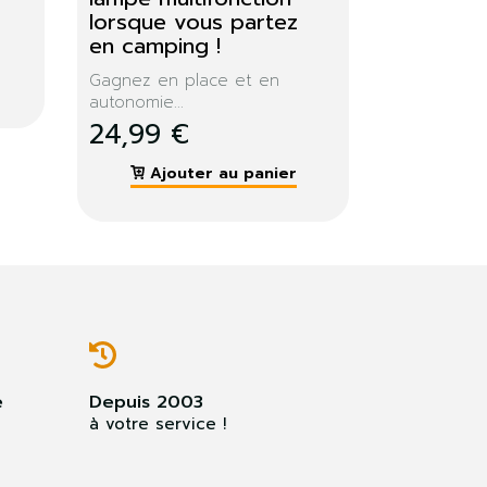
éclairage
A emporter partout!
6,99
12,99 €
ier
Ajouter au panier
e
Depuis 2003
à votre service !