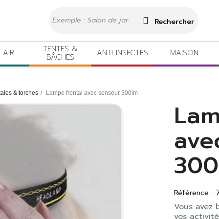
Rechercher
TENTES &
 AIR
ANTI INSECTES
MAISON
BÂCHES
ales & torches
Lampe frontal avec senseur 300lm
Lam
ave
300
Référence :
Vous avez b
vos activit