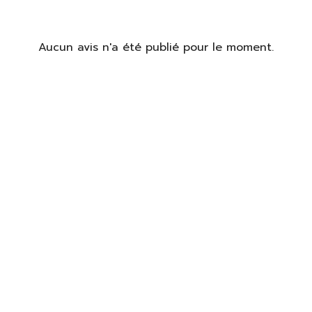
identifier
Aucun avis n'a été publié pour le moment.
us devez être connecté pour enregistrer des produits dans votre
te de souhaits.
S'identifier
Fermer