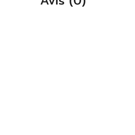
Avis (0)
S'
Vo
lis