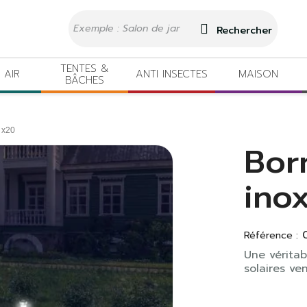
Rechercher
TENTES &
 AIR
ANTI INSECTES
MAISON
BÂCHES
 x20
Bor
ino
Référence :
Une véritab
solaires ve