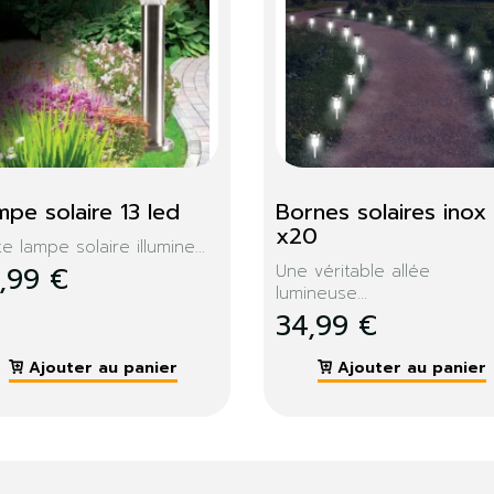
pe boule solaire 
RALLONGE EXTERIEU
am 30 cm
10M
34,99 €
e lumineuse solaire sur...
,99 €
Ajouter au panier
Ajouter au panier