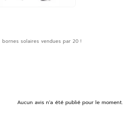
s bornes solaires vendues par 20 !
identifier
us devez être connecté pour enregistrer des produits dans votre
te de souhaits.
S'identifier
Fermer
Aucun avis n'a été publié pour le moment.