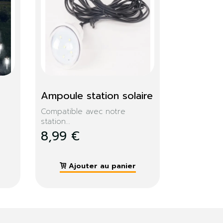
R 
Projecteur électrique 
led 10w
Projecteur LED électrique...
11,99 €
Ajouter au panier