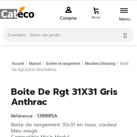
Compte
Panier
Menu
Accueil
Maison
Entrée et rangement
Meubles Dressing
Boite
De Rgt 31X31 Gris Anthrac
Boite De Rgt 31X31 Gris
Anthrac
138885A
Référence :
Boite de rangement 31x31 en tissu, couleur
bleu orage
Compatible Mix'n Modul