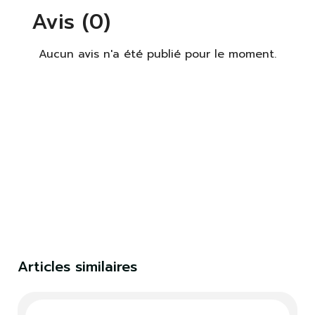
Avis (0)
Aucun avis n'a été publié pour le moment.
×
S'identifier
Vous devez être connecté pour enregistrer des
produits dans votre liste de souhaits.
S'identifier
Fermer
Articles similaires