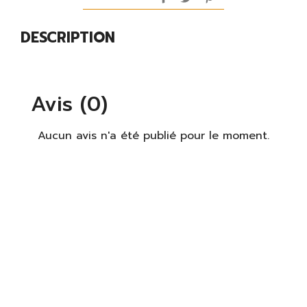
DESCRIPTION
Avis (0)
×
S'identifier
Aucun avis n'a été publié pour le moment.
Vous devez être connecté pour enregistrer des
produits dans votre liste de souhaits.
S'identifier
Fermer