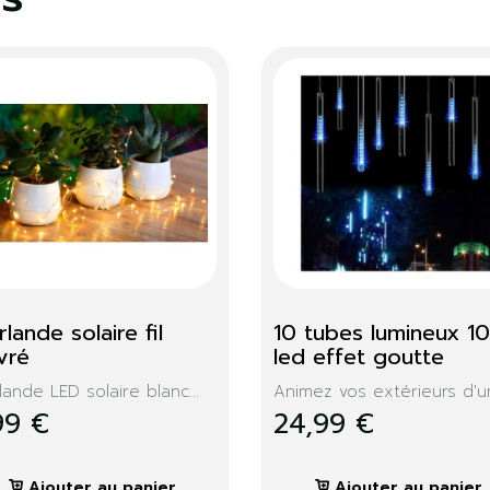
irlande sapin noeuds 
Boules de Noël x14 
uges
BOULES DE NOEL PP SET
14XDIA...
r un Noël aux aspects
losaxons...
3,99 €
,99 €
Ajouter au panier
Ajouter au panier