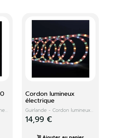
Or
Bonnet de Noël 
clignotant
Bonnet de Noël 5 étoiles
clignotantes...
1,99 €
Ajouter au panier