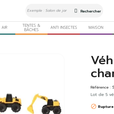
Rechercher
TENTES &
 AIR
ANTI INSECTES
MAISON
BÂCHES
Véh
cha
Référence :
Lot de 5 vé

Rupture