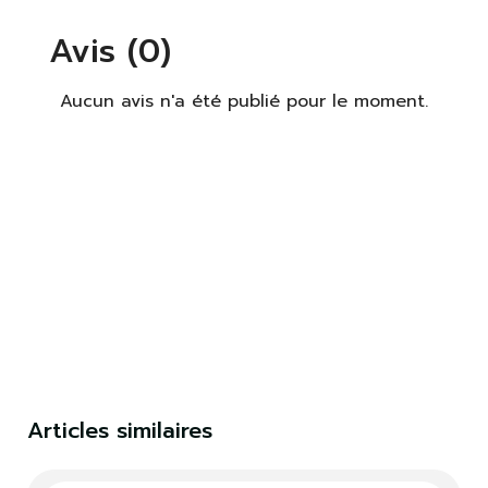
Avis (0)
Aucun avis n'a été publié pour le moment.
×
S'identifier
Vous devez être connecté pour enregistrer des
produits dans votre liste de souhaits.
S'identifier
Fermer
Articles similaires