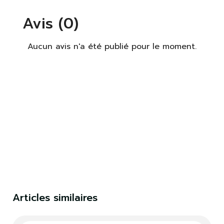
Avis (0)
Aucun avis n'a été publié pour le moment.
×
S'identifier
Vous devez être connecté pour enregistrer des
produits dans votre liste de souhaits.
S'identifier
Fermer
Articles similaires