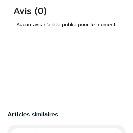
Avis (0)
Aucun avis n'a été publié pour le moment.
×
S'identifier
Vous devez être connecté pour enregistrer des
produits dans votre liste de souhaits.
S'identifier
Fermer
Articles similaires