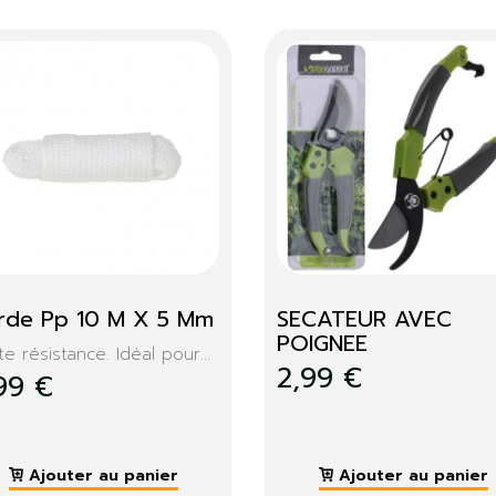
enilloir à crémaillère
Corde pp 50M X 1
nilloir télescopique à...
Haute résistance. Idéal pou
,99 €
39,99 €
Ajouter au panier
Ajouter au panier