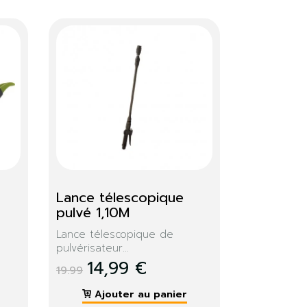
2mm
Corde pp 60M X 5 mm
r...
Haute résistance. Idéal pour...
9,99 €
Ajouter au panier