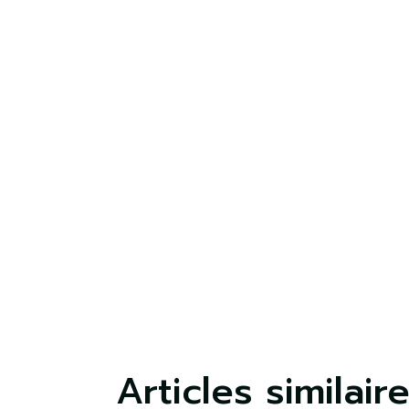
S'
Vo
lis
Articles similair