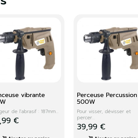
es
Disque abrasif 115 Métal
Disque 230 Fer
Disque pour tronçonnage
Disque pour tronçonn
métal...
métal...
1,99 €
3,99 €