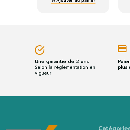
 au panier
Ajouter au panier
Une garantie de 2 ans
Paie
plusi
Selon la réglementation en
vigueur
Catégorie