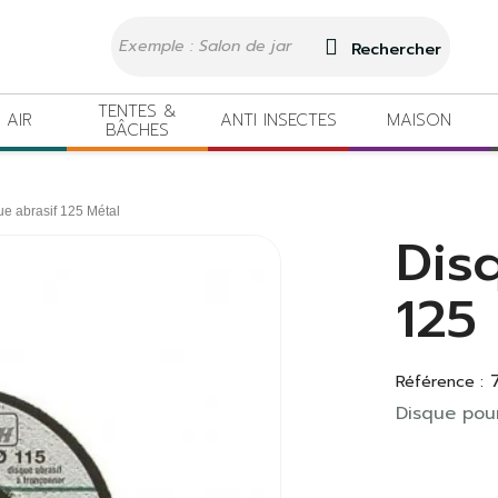
Rechercher
TENTES &
 AIR
ANTI INSECTES
MAISON
BÂCHES
ue abrasif 125 Métal
Dis
125
Référence :
Disque pou