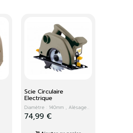
Disque Diamante 
Segment 230Mm
age
Ce disque dimant à jante
segmentée...
24,99 €