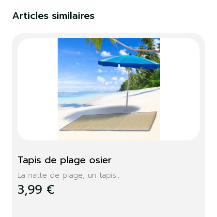
Vous devez être connecté pour enregistrer des
Articles similaires
produits dans votre liste de souhaits.
S'identifier
Fermer
Tapis de plage osier
La natte de plage, un tapis...
3,99 €