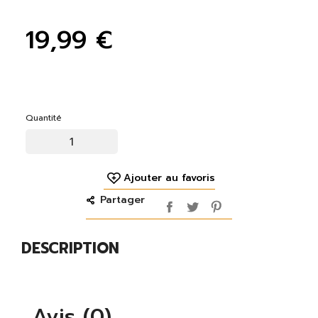
19,99 €
Quantité
Ajouter au favoris
Partager
×
S'identifier
DESCRIPTION
Vous devez être connecté pour enregistrer des
produits dans votre liste de souhaits.
Avis (0)