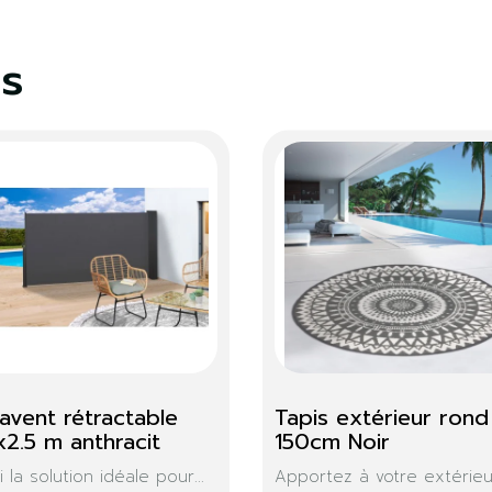
es
ne
Tapis de plage osier
Banc s
macra
ur...
La natte de plage, un tapis...
3,99 €
Accordez