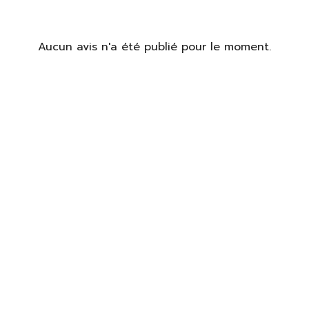
identifier
Aucun avis n'a été publié pour le moment.
us devez être connecté pour enregistrer des produits dans votre
te de souhaits.
S'identifier
Fermer