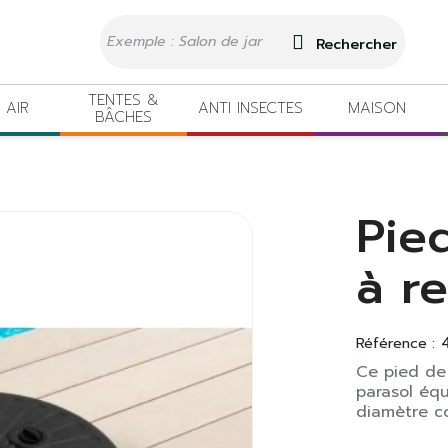
Rechercher
TENTES &
 AIR
ANTI INSECTES
MAISON
BÂCHES
Pie
à r
Référence :
Ce pied de 
parasol équ
diamètre c