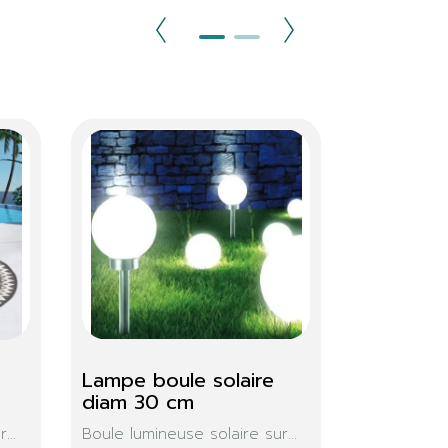
uspendu 
Table Alu + Polywood 
mé
Palma 190Cm
-vous un moment
Cette table de repas