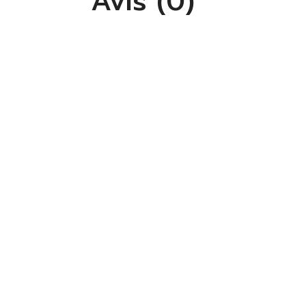
Avis (0)
S'
Vo
lis