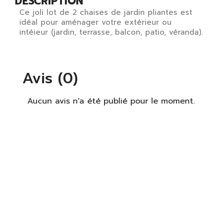
DESCRIPTION
Ce joli lot de 2 chaises de jardin pliantes est
idéal pour aménager votre extérieur ou
intéieur (jardin, terrasse, balcon, patio, véranda).
Avis (0)
×
S'identifier
Aucun avis n'a été publié pour le moment.
Vous devez être connecté pour enregistrer des
produits dans votre liste de souhaits.
S'identifier
Fermer