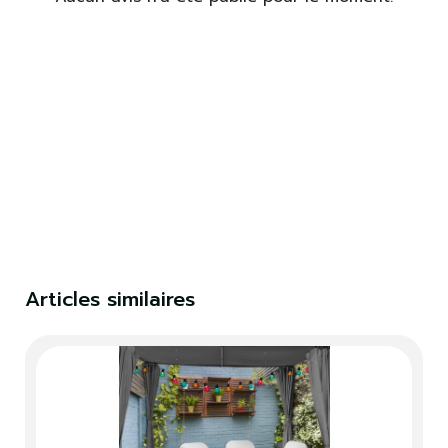
×
S'identifier
Vous devez être connecté pour enregistrer des
produits dans votre liste de souhaits.
S'identifier
Fermer
Articles similaires