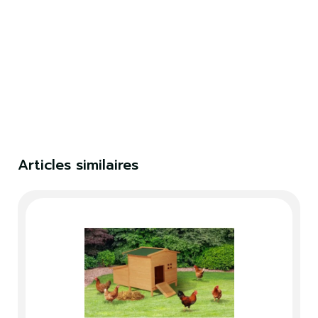
×
S'identifier
Vous devez être connecté pour enregistrer des
produits dans votre liste de souhaits.
S'identifier
Fermer
Articles similaires