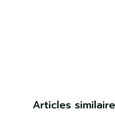
S'
Vo
lis
Articles similair