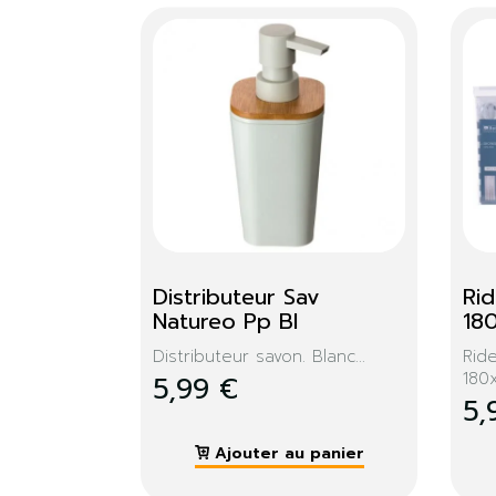
chette 
Distributeur Sav 
Ri
Natureo Pp Bl
18
er vos
Distributeur savon. Blanc...
Rid
180x
5,99 €
5,
 panier
Ajouter au panier