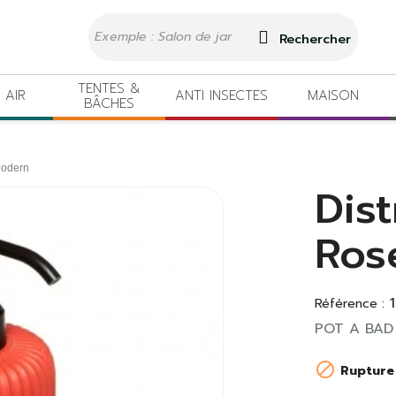
Rechercher
TENTES &
 AIR
ANTI INSECTES
MAISON
BÂCHES
Modern
Dis
Ros
Référence :
POT A BA

Rupture