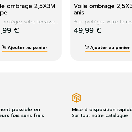
brière filet 2X3M 
Ombrière filet 2X3M
s clair
camouflage
e ajourée, idéal pour...
Toile ajourée, idéal pour...
,99 €
22,99 €
Ajouter au panier
Ajouter au panier
ment possible en
Mise à disposition rapid
eurs fois sans frais
Sur tout notre catalogue