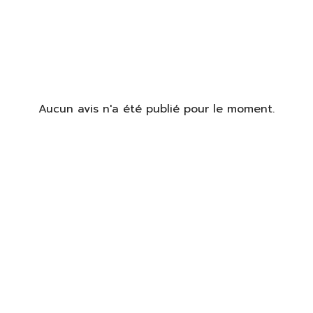
Aucun avis n'a été publié pour le moment.
identifier
us devez être connecté pour enregistrer des produits dans votre
te de souhaits.