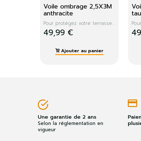
sion 
Ombrière filet 2X3M 
Om
blanc
gri
ssez la...
Toile ajourée, idéal pour...
Toil
22,99 €
22
 panier
Ajouter au panier
Une garantie de 2 ans
Paie
plusi
Selon la réglementation en
vigueur