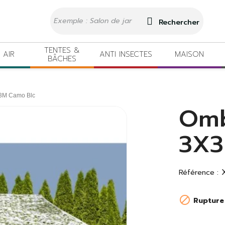
Rechercher
TENTES &
 AIR
ANTI INSECTES
MAISON
BÂCHES
X3M Camo Blc
Omb
3X3
Référence :

Rupture