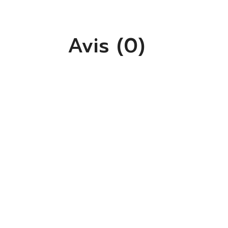
Avis (0)
S'
Vo
lis