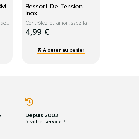
 
Ombrière filet 2X3M 
gris foncé
Toile ajourée, idéal pour...
29,99 €
Ajouter au panier
e
Depuis 2003
à votre service !