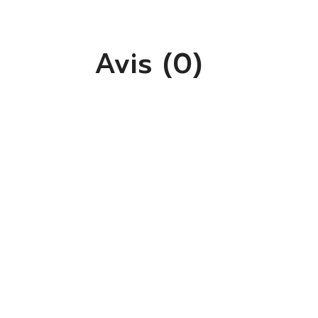
Avis (0)
S'
Vo
lis