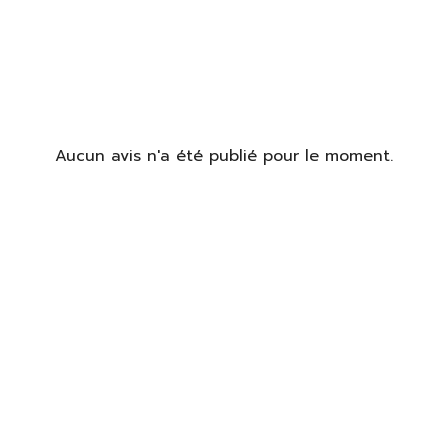
Aucun avis n'a été publié pour le moment.
identifier
us devez être connecté pour enregistrer des produits dans votre
te de souhaits.