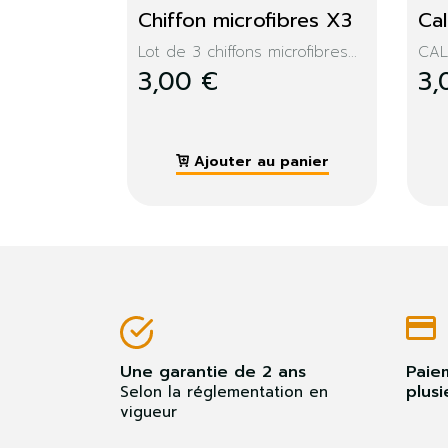
cheveux 
Tire-bouchon
TIRE-BOUCHON
3,00 €
 au panier
Ajouter au panier
Une garantie de 2 ans
Paie
plusi
Selon la réglementation en
vigueur