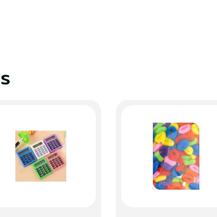
S'identifier
Fermer
es