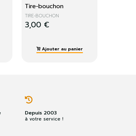
Piques cocktail bambou
Kit d'
Piques Cocktail de cuisne...
Kit d'hy
URE
3,00 €
3,00
ier
Ajouter au panier
e
Depuis 2003
à votre service !