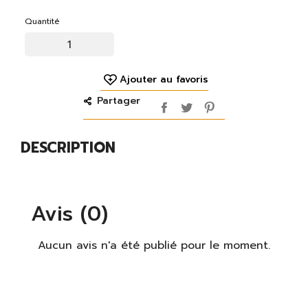
×
Quantité
S'identifier
Vous devez être connecté pour enregistrer des
produits dans votre liste de souhaits.
Ajouter au favoris
Partager
S'identifier
DESCRIPTION
Fermer
Avis (0)
Aucun avis n'a été publié pour le moment.