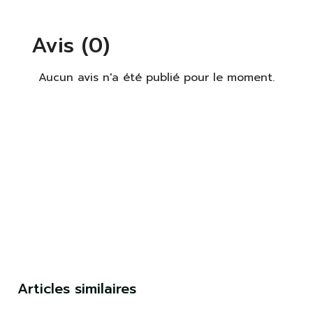
Avis (0)
Aucun avis n'a été publié pour le moment.
×
S'identifier
Vous devez être connecté pour enregistrer des
produits dans votre liste de souhaits.
S'identifier
Fermer
Articles similaires