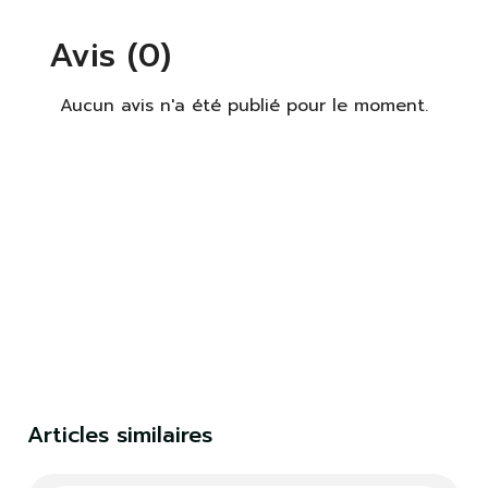
Avis (0)
Aucun avis n'a été publié pour le moment.
×
S'identifier
Vous devez être connecté pour enregistrer des
produits dans votre liste de souhaits.
S'identifier
Fermer
Articles similaires