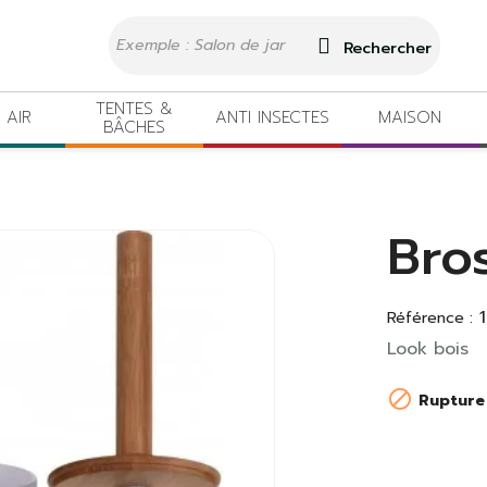
Rechercher
TENTES &
 AIR
ANTI INSECTES
MAISON
BÂCHES
Bro
Référence :
Look bois

Rupture