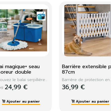
Dressing double 
Console extens
Memphis
Memphis 300c
Ce meuble porte manteau
Design, moderne, la
façon...
319,99 €
119,99 €
Ajouter au panier
Ajouter au 