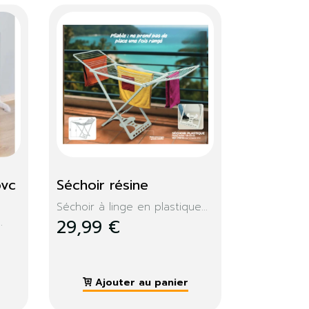
ible 
Console extensible 
m
Memphis 235cm
 console...
Design, moderne, la console...
279,99 €
panier
Ajouter au panier