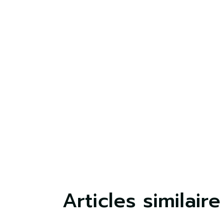
S'
Vo
lis
Articles similair