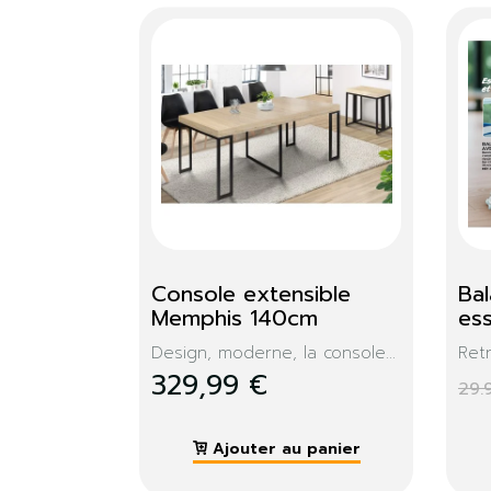
ésine
Console Memphis + 
miroir
nge en plastique...
€
Cette console aux lignes
épurées...
99,99 €
ter au panier
Ajouter au panier