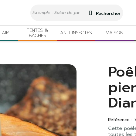
Rechercher
TENTES &
 AIR
ANTI INSECTES
MAISON
BÂCHES
Poê
pie
Dia
Référence :
Cette poêle
toutes les 