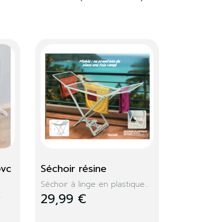
Console extensible 
Memphis 235cm
e...
Design, moderne, la console...
279,99 €