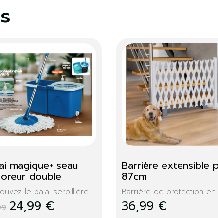
es
essing double 
Console extensible 
mphis
Memphis 300cm
meuble porte manteau
Design, moderne, la consol
...
319,99 €
9,99 €