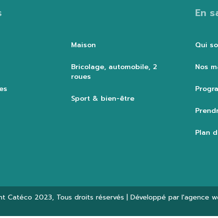
s
En s
Maison
Qui s
Bricolage, automobile, 2
Nos m
roues
es
Progra
Sport & bien-être
Prendr
Plan d
ht
Catéco 2023
, Tous droits réservés | Développé par l'agence 