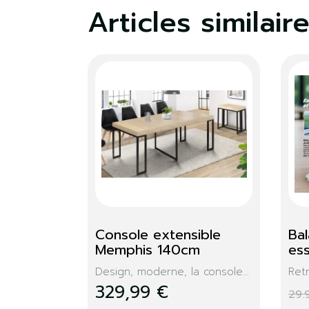
Articles similair
Console Memphis + 
Dr
miroir
Me
lastique...
Cette console aux lignes
Ce 
épurées...
façon
99,99 €
11