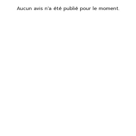
identifier
Aucun avis n'a été publié pour le moment.
us devez être connecté pour enregistrer des produits dans votre
te de souhaits.
S'identifier
Fermer