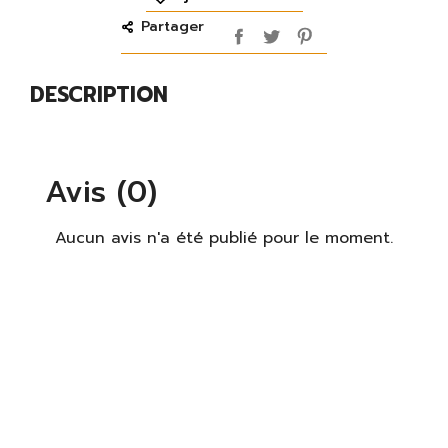
Partager
DESCRIPTION
Avis (0)
×
S'identifier
Aucun avis n'a été publié pour le moment.
Vous devez être connecté pour enregistrer des
produits dans votre liste de souhaits.
S'identifier
Fermer