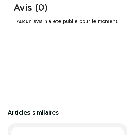
Avis (0)
Aucun avis n'a été publié pour le moment.
×
S'identifier
Vous devez être connecté pour enregistrer des
produits dans votre liste de souhaits.
S'identifier
Fermer
Articles similaires