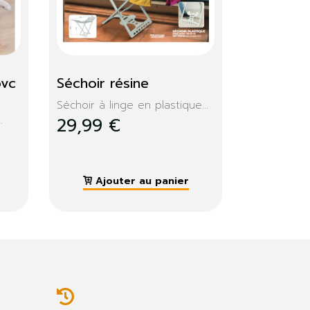
Console extensible 
Memphis 235cm
e...
Design, moderne, la console...
279,99 €
Ajouter au panier