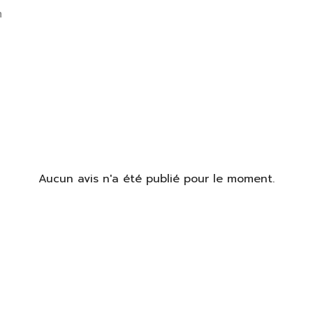
m
Aucun avis n'a été publié pour le moment.
identifier
us devez être connecté pour enregistrer des produits dans votre
te de souhaits.