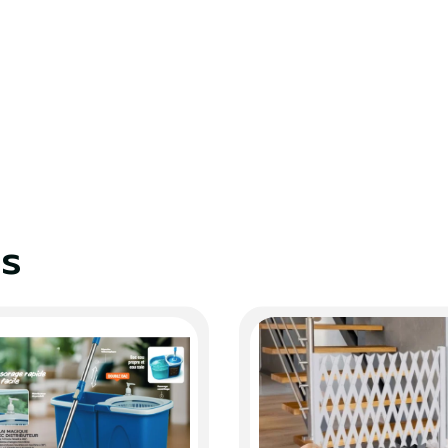
S'identifier
Fermer
es