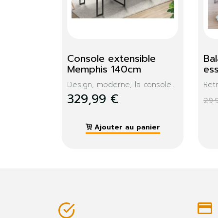
Console Memphis + 
Dr
miroir
Me
lastique...
Cette console aux lignes
Ce 
épurées...
façon
99,99 €
11
 panier
Ajouter au panier