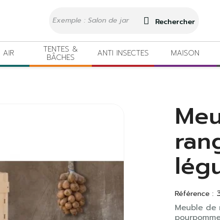
Rechercher
TENTES &
 AIR
ANTI INSECTES
MAISON
BÂCHES
Meu
ran
lég
Référence :
Meuble de 
pourpommes