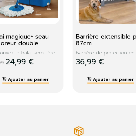
essing double 
Console extensible 
mphis
Memphis 300cm
meuble porte manteau
Design, moderne, la consol
...
319,99 €
9,99 €
Ajouter au panier
Ajouter au panier