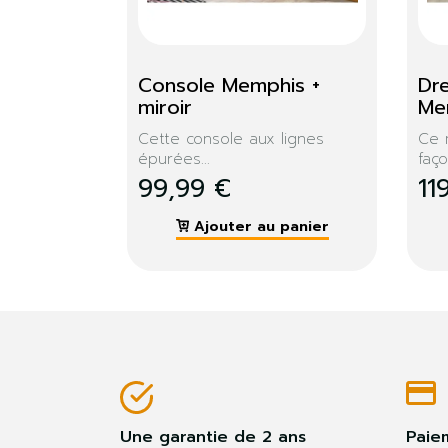
Console Memphis + 
Dr
miroir
Me
lastique...
Cette console aux lignes
Ce 
épurées...
façon
99,99 €
11
 panier
Ajouter au panier
Une garantie de 2 ans
Paie