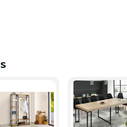
identifier
us devez être connecté pour enregistrer des produits dans votre
te de souhaits.
es
S'identifier
Fermer