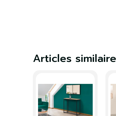
S'
Vo
lis
Articles similair