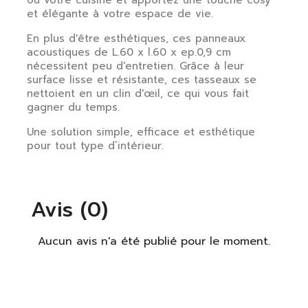
ou votre cuisine et apportez une touche cosy
et élégante à votre espace de vie.
×
S'identifier
En plus d'être esthétiques, ces panneaux
acoustiques de L.60 x l.60 x ep.0,9 cm
Vous devez être connecté pour enregistrer des
nécessitent peu d'entretien. Grâce à leur
produits dans votre liste de souhaits.
surface lisse et résistante, ces tasseaux se
nettoient en un clin d'œil, ce qui vous fait
gagner du temps.
Une solution simple, efficace et esthétique
S'identifier
Fermer
pour tout type d’intérieur.
Avis (0)
Aucun avis n'a été publié pour le moment.