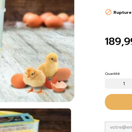

Rupture
189,9
Quantité