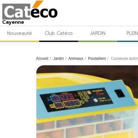
Cayenne
Nouveauté
Club Catéco
JARDIN
PLEIN
Accueil
Jardin
Animaux
Poulaillers
Couveuse autom