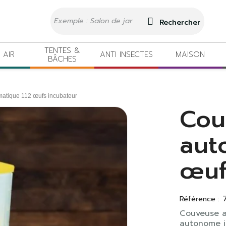
Rechercher
TENTES &
 AIR
ANTI INSECTES
MAISON
BÂCHES
atique 112 œufs incubateur
Cou
aut
œuf
Référence :
Couveuse a
autonome i