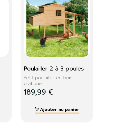
 12 
Aire de jeux pour 
poules
...
L'aire de jeux en bois est...
27,99 €
Ajouter au panier