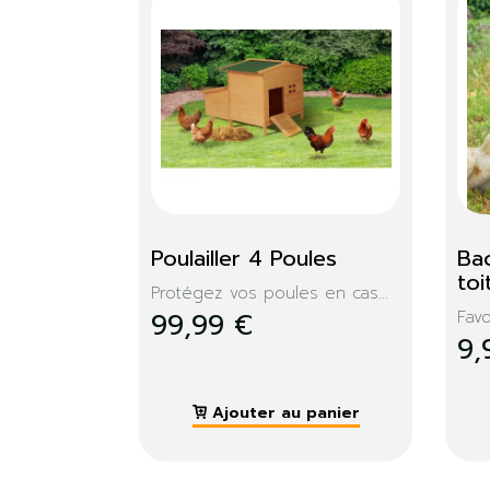
3 poules
Poulailler en bois 4 à 5 
Dis
poules
pou
bois
Installez un poulailler en...
La 
poul
209,99 €
9,
 panier
Ajouter au panier