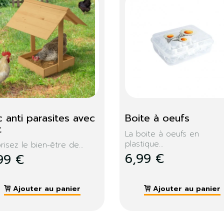
tributeur de graines 
Poulailler chalet 10 à
r volailles
poules
solution pour que vos
Un abri pratique et douillet
es...
399,99 €
99 €
Ajouter au panier
Ajouter au panier