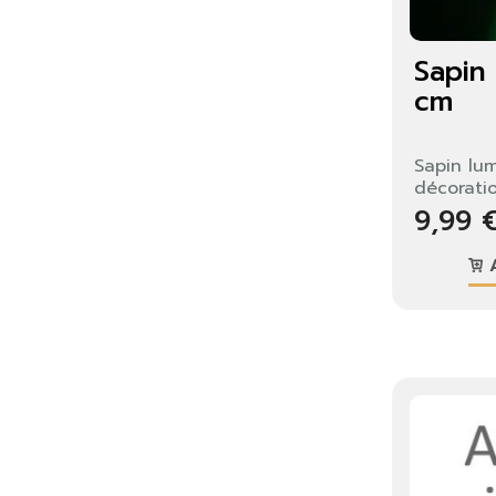
Sapin
cm
Sapin lu
décoratio
9,99 
A