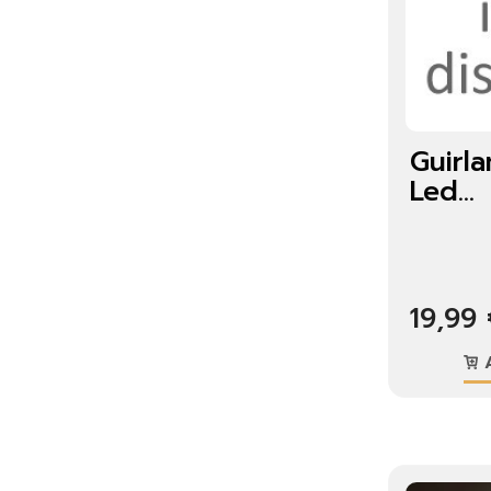
Guirl
Led...
19,99
A