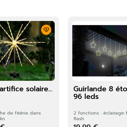
Fermer
S'identifier
rtifice solaire...
Guirlande 8 éto
96 leds
he de féérie dans
2 fonctions : éclairage 
din
flash