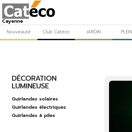
Cayenne
Nouveauté
Club Catéco
JARDIN
PLEIN
Accueil
Noël
Décoration lumineuse
DÉCORATION
LUMINEUSE
Guirlandes solaires
Guirlandes électriques
Guirlandes à piles