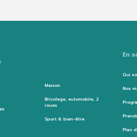
En s
s
Qui s
Maison
Nos m
Bricolage, automobile, 2
Progra
roues
es
Prendr
Sport & bien-être
Plan d