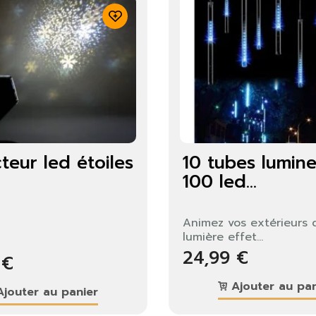
teur led étoiles
10 tubes lumin
100 led...
identifier
Animez vos extérieurs 
lumière effet...
us devez être connecté pour enregistrer des produits dans votre
24,99 €
 €
te de souhaits.
Ajouter au pan
jouter au panier