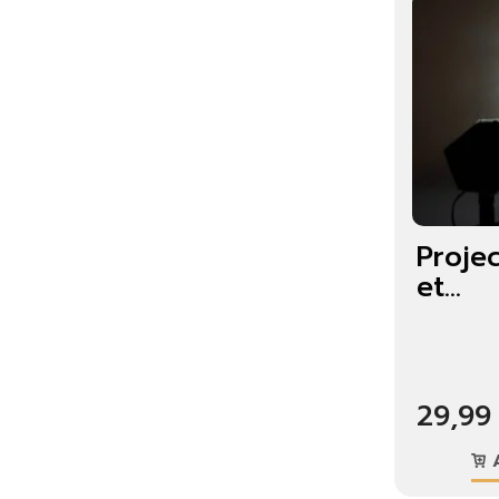
Projec
et...
S'
Vo
29,99
lis
A