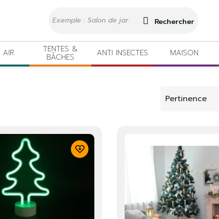
Rechercher
TENTES &
 AIR
ANTI INSECTES
MAISON
BÂCHES
Pertinence